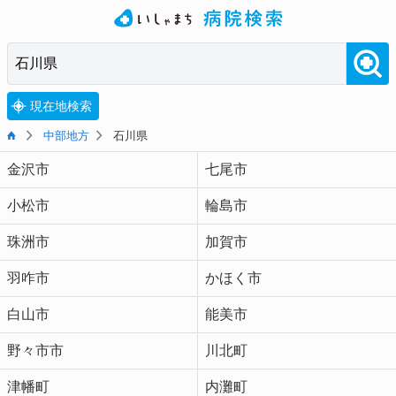
現在地検索
中部地方
石川県
金沢市
七尾市
小松市
輪島市
珠洲市
加賀市
羽咋市
かほく市
白山市
能美市
野々市市
川北町
津幡町
内灘町