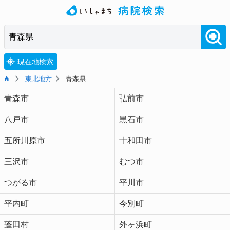
現在地検索
東北地方
青森県
青森市
弘前市
八戸市
黒石市
五所川原市
十和田市
三沢市
むつ市
つがる市
平川市
平内町
今別町
蓬田村
外ヶ浜町