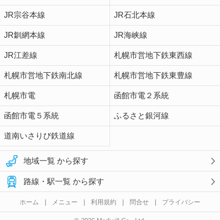
JR宗谷本線
JR石北本線
JR釧網本線
JR海峡線
JR江差線
札幌市営地下鉄東西線
札幌市営地下鉄南北線
札幌市営地下鉄東豊線
札幌市電
函館市電２系統
函館市電５系統
ふるさと銀河線
道南いさりび鉄道線
地域一覧 から探す
路線・駅一覧 から探す
ホーム
|
メニュー
|
利用規約
|
問合せ
|
プライバシー