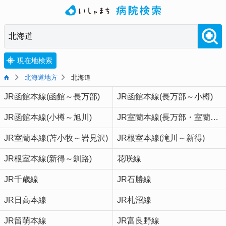
現在地検索
北海道地方
北海道
JR函館本線(函館～長万部)
JR函館本線(長万部～小樽)
JR函館本線(小樽～旭川)
JR室蘭本線(長万部・室蘭～苫小牧)
JR室蘭本線(苫小牧～岩見沢)
JR根室本線(滝川～新得)
JR根室本線(新得～釧路)
花咲線
JR千歳線
JR石勝線
JR日高本線
JR札沼線
JR留萌本線
JR富良野線