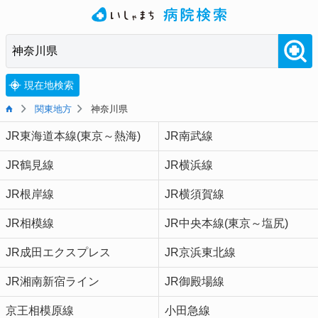
現在地検索
関東地方
神奈川県
JR東海道本線(東京～熱海)
JR南武線
JR鶴見線
JR横浜線
JR根岸線
JR横須賀線
JR相模線
JR中央本線(東京～塩尻)
JR成田エクスプレス
JR京浜東北線
JR湘南新宿ライン
JR御殿場線
京王相模原線
小田急線