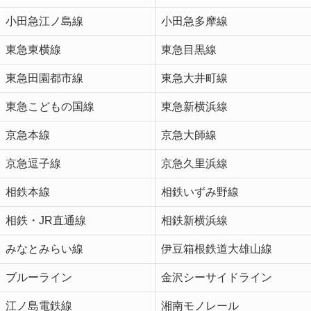
小田急江ノ島線
小田急多摩線
東急東横線
東急目黒線
東急田園都市線
東急大井町線
東急こどもの国線
東急新横浜線
京急本線
京急大師線
京急逗子線
京急久里浜線
相鉄本線
相鉄いずみ野線
相鉄・JR直通線
相鉄新横浜線
みなとみらい線
伊豆箱根鉄道大雄山線
ブルーライン
金沢シーサイドライン
江ノ島電鉄線
湘南モノレール